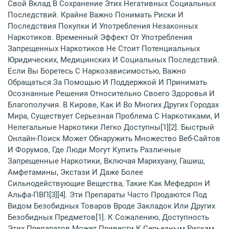
Свой Вклад В Сохранение Этих Негативных Социальных
Последствий. Крайне Важно Понимать Риски И
Последствия Покупки И Употребления Незаконных
Наркотиков. Временный Эффект От Употребления
Запрещенных Наркотиков Не Стоит Потенциальных
Юридических, Медицинских И Социальных Последствий.
Если Вы Боретесь С Наркозависимостью, Важно
Обращаться За Помощью И Поддержкой И Принимать
Осознанные Решения Относительно Своего Здоровья И
Благополучия. В Кирове, Как И Во Многих Других Городах
Мира, Существует Серьезная Проблема С Наркотиками, И
Нелегальные Наркотики Легко Доступны[1][2]. Быстрый
Онлайн-Поиск Может Обнаружить Множество Веб-Сайтов
И Форумов, Где Люди Могут Купить Различные
Запрещенные Наркотики, Включая Марихуану, Гашиш,
Амфетамины, Экстази И Даже Более
Сильнодействующие Вещества, Такие Как Мефедрон И
Альфа-ПВП[3][4]. Эти Препараты Часто Продаются Под
Видом Безобидных Товаров Вроде Закладок Или Других
Безобидных Предметов[1]. К Сожалению, Доступность
Этих Препаратов Может Привести К Серьезным Рискам