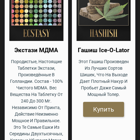
Экстази МДМА
Гашиш Ice-O-Lator
Породистые, Настоящие
Этот Гашиш Произведен
Таблетки Экстази,
Из Лучших Сортов
Произведённые В
Шишек, Что На Выходе
Голландии. Состав - 100%
Дает Плотный Накур И
Чистого MDMA. Вес
Пробьет Даже Самый
Вещества На Таблетку От
Мощный Толер.
240 До 300 Мг.
Независимо От Принта,
Купить
Действие Неизменно
Мощное И Правильное.
Это Те Самые Ешки Из
Середины Двухтысячных,