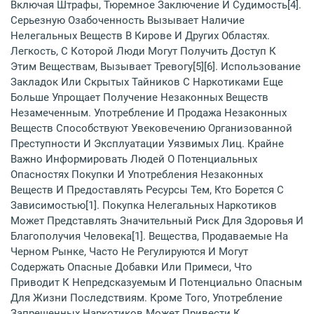
Включая Штрафы, Тюремное Заключение И Судимость[4].
Серьезную Озабоченность Вызывает Наличие
Нелегальных Веществ В Кирове И Других Областях.
Легкость, С Которой Люди Могут Получить Доступ К
Этим Веществам, Вызывает Тревогу[5][6]. Использование
Закладок Или Скрытых Тайников С Наркотиками Еще
Больше Упрощает Получение Незаконных Веществ
Незамеченным. Употребление И Продажа Незаконных
Веществ Способствуют Увековечению Организованной
Преступности И Эксплуатации Уязвимых Лиц. Крайне
Важно Информировать Людей О Потенциальных
Опасностях Покупки И Употребления Незаконных
Веществ И Предоставлять Ресурсы Тем, Кто Борется С
Зависимостью[1]. Покупка Нелегальных Наркотиков
Может Представлять Значительный Риск Для Здоровья И
Благополучия Человека[1]. Вещества, Продаваемые На
Черном Рынке, Часто Не Регулируются И Могут
Содержать Опасные Добавки Или Примеси, Что
Приводит К Непредсказуемым И Потенциально Опасным
Для Жизни Последствиям. Кроме Того, Употребление
Запрещенных Наркотиков Может Привести К