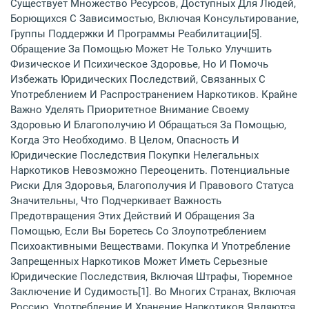
Существует Множество Ресурсов, Доступных Для Людей,
Борющихся С Зависимостью, Включая Консультирование,
Группы Поддержки И Программы Реабилитации[5].
Обращение За Помощью Может Не Только Улучшить
Физическое И Психическое Здоровье, Но И Помочь
Избежать Юридических Последствий, Связанных С
Употреблением И Распространением Наркотиков. Крайне
Важно Уделять Приоритетное Внимание Своему
Здоровью И Благополучию И Обращаться За Помощью,
Когда Это Необходимо. В Целом, Опасность И
Юридические Последствия Покупки Нелегальных
Наркотиков Невозможно Переоценить. Потенциальные
Риски Для Здоровья, Благополучия И Правового Статуса
Значительны, Что Подчеркивает Важность
Предотвращения Этих Действий И Обращения За
Помощью, Если Вы Боретесь Со Злоупотреблением
Психоактивными Веществами. Покупка И Употребление
Запрещенных Наркотиков Может Иметь Серьезные
Юридические Последствия, Включая Штрафы, Тюремное
Заключение И Судимость[1]. Во Многих Странах, Включая
Россию, Употребление И Хранение Наркотиков Являются