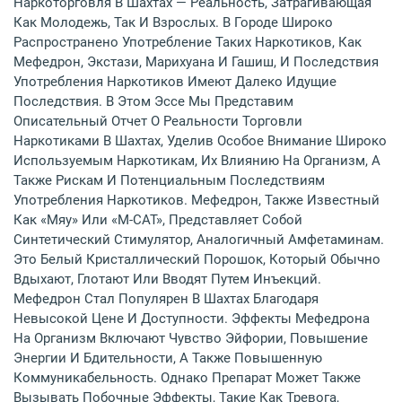
Наркоторговля В Шахтах — Реальность, Затрагивающая
Как Молодежь, Так И Взрослых. В Городе Широко
Распространено Употребление Таких Наркотиков, Как
Мефедрон, Экстази, Марихуана И Гашиш, И Последствия
Употребления Наркотиков Имеют Далеко Идущие
Последствия. В Этом Эссе Мы Представим
Описательный Отчет О Реальности Торговли
Наркотиками В Шахтах, Уделив Особое Внимание Широко
Используемым Наркотикам, Их Влиянию На Организм, А
Также Рискам И Потенциальным Последствиям
Употребления Наркотиков. Мефедрон, Также Известный
Как «мяу» Или «M-CAT», Представляет Собой
Синтетический Стимулятор, Аналогичный Амфетаминам.
Это Белый Кристаллический Порошок, Который Обычно
Вдыхают, Глотают Или Вводят Путем Инъекций.
Мефедрон Стал Популярен В Шахтах Благодаря
Невысокой Цене И Доступности. Эффекты Мефедрона
На Организм Включают Чувство Эйфории, Повышение
Энергии И Бдительности, А Также Повышенную
Коммуникабельность. Однако Препарат Может Также
Вызывать Побочные Эффекты, Такие Как Тревога,