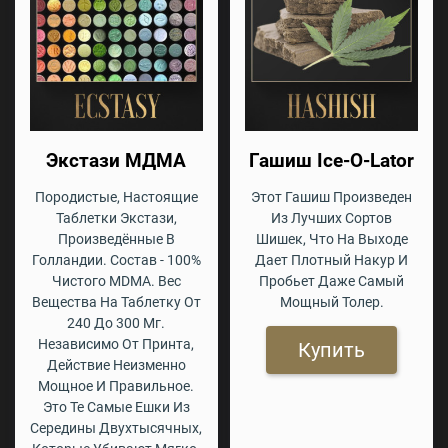
Экстази МДМА
Гашиш Ice-O-Lator
Породистые, Настоящие
Этот Гашиш Произведен
Таблетки Экстази,
Из Лучших Сортов
Произведённые В
Шишек, Что На Выходе
Голландии. Состав - 100%
Дает Плотный Накур И
Чистого MDMA. Вес
Пробьет Даже Самый
Вещества На Таблетку От
Мощный Толер.
240 До 300 Мг.
Независимо От Принта,
Купить
Действие Неизменно
Мощное И Правильное.
Это Те Самые Ешки Из
Середины Двухтысячных,