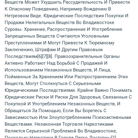
Веществ Может Ухудшить Рассудительность И Привести
К Опасному Поведению, Например Вождению В
Нетрезвом Виде. Юридические Последствия Покупки И
Продажи Нелегальных Веществ Во Владивостоке
Суровы. Хранение, Распространение И Употребление
Запрещенных Веществ Считаются Уголовными
Преступлениями И Могут Привести К Тюремному
Заключению, Штрафам И Другим Правовым
Последствиям[6][7][8]. Правоохранительные Органы
Активно Работают Над Борьбой С Продажей И
Использованием Незаконных Веществ, И Лица,
Пойманные За Хранением Или Распространением Этих
Веществ, Могут Столкнуться С Серьезными
Юридическими Последствиями. Крайне Важно Понимать
Юридические Риски И Риски Для Здоровья, Связанные С
Покупкой И Употреблением Незаконных Веществ, И
Обращаться За Помощью, Если Вы Боретесь С
Зависимостью Или Злоупотреблением Психоактивными
Веществами. Незаконная Торговля Наркотиками
Является Серьезной Проблемой Во Владивостоке,
Поскольку Наркотики В Городе Легко Доступны[1].