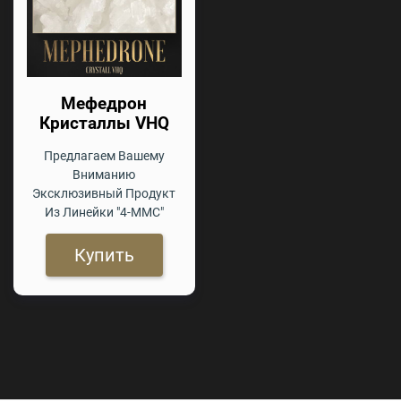
Мефедрон
Кристаллы VHQ
Предлагаем Вашему
Вниманию
Эксклюзивный Продукт
Из Линейки "4-ММС"
Купить